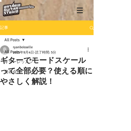
記事
All Posts
ryanboisselle
All Posts
2025年9月4日
読了時間: 5分
ギターでモードスケール
ギターレッスン
って全部必要？使える順に
発表会
やさしく解説！