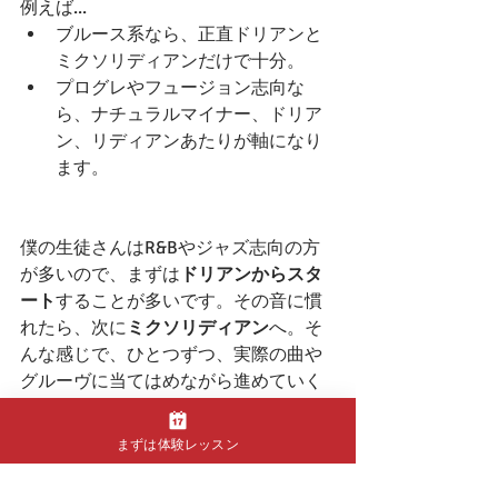
例えば...
ブルース系なら、正直ドリアンと
ミクソリディアンだけで十分。
プログレやフュージョン志向な
ら、ナチュラルマイナー、ドリア
ン、リディアンあたりが軸になり
ます。
僕の生徒さんはR&Bやジャズ志向の方
が多いので、まずは
ドリアンからスタ
ート
することが多いです。その音に慣
れたら、次に
ミクソリディアン
へ。そ
んな感じで、ひとつずつ、実際の曲や
グルーヴに当てはめながら進めていく
のが一番自然です。
まずは体験レッスン
✅ 最後に：理論より「使