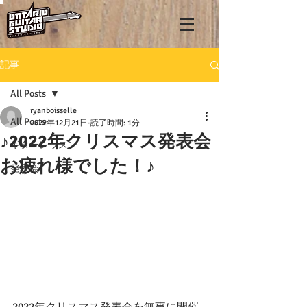
記事
All Posts
ryanboisselle
All Posts
2022年12月21日
読了時間: 1分
♪2022年クリスマス発表会
ギターレッスン
お疲れ様でした！♪
発表会