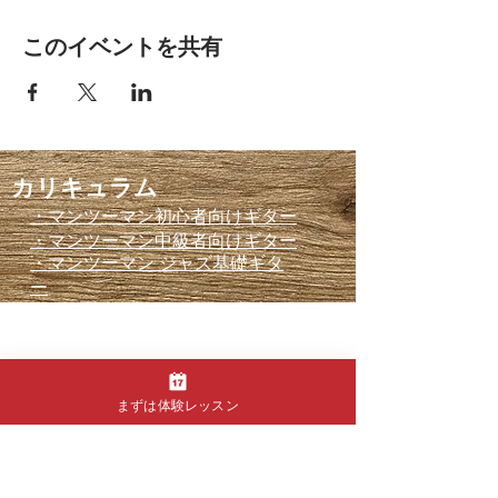
このイベントを共有
カリキュラム
・
マンツーマン初心者向けギター
・
マンツーマン中級者向けギター
・
マンツーマン ジャズ基礎ギタ
ー
・大人初心者向けグループギター
・
OGS Basics ギターテキスト
・ジャムセッションワークショップ
まずは体験レッスン
・無料体験レッスン
​ブログ
規則