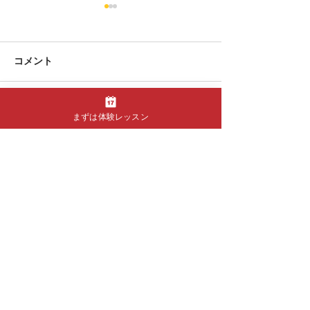
コメント
コメントを追加…
英語でギターを習うと、
ギターが上達し
まずは体験レッスン
英会話より英語が伸びる
エゴのせいかも
（という研究結果）
カリキュラム
・
マンツーマン初心者向けギター
・
マンツーマン中級者向けギター
・
マンツーマン ジャズ基礎ギタ
ー
・大人初心者向けグループギター
・
OGS Basics ギターテキスト
・ジャムセッションワークショップ