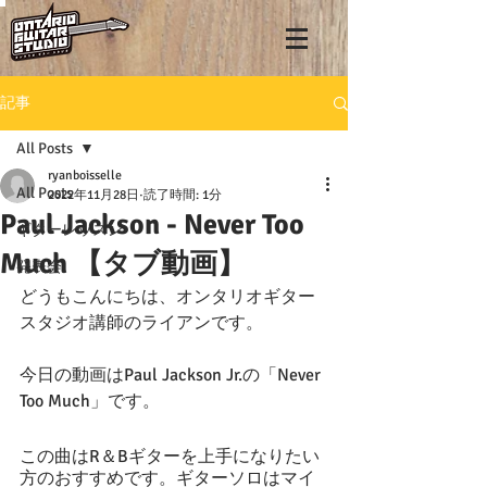
記事
All Posts
ryanboisselle
All Posts
2022年11月28日
読了時間: 1分
Paul Jackson - Never Too
ギターレッスン
Much 【タブ動画】
発表会
どうもこんにちは、オンタリオギター
スタジオ講師のライアンです。
今日の動画はPaul Jackson Jr.の「Never 
Too Much」です。
この曲はR＆Bギターを上手になりたい
方のおすすめです。ギターソロはマイ