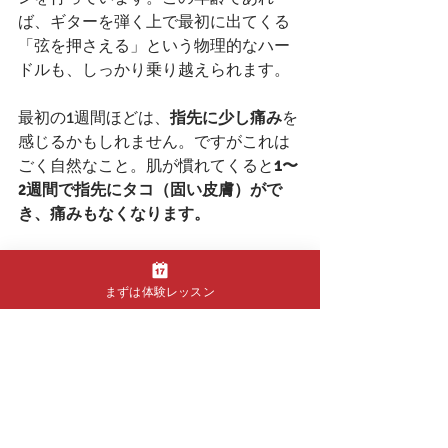
ば、ギターを弾く上で最初に出てくる
「弦を押さえる」という物理的なハー
ドルも、しっかり乗り越えられます。
最初の1週間ほどは、
指先に少し痛み
を
感じるかもしれません。ですがこれは
ごく自然なこと。肌が慣れてくると
1〜
2週間で指先にタコ（固い皮膚）がで
き、痛みもなくなります。
最初の数回は、保護者の方が一緒に画
面の前にいてくださっても大丈夫で
まずは体験レッスン
す。お子さま一人ひとりのペースや個
性に寄り添いながら、安心して学べる
環境づくりを心がけています。
🎸 体験レッスンを受けて