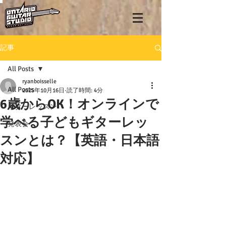
記事
All Posts
ryanboisselle
All Posts
2025年10月16日
読了時間: 4分
6歳からOK！オンラインで
ギターレッスン
学べる子どもギターレッ
発表会
スンとは？【英語・日本語
対応】