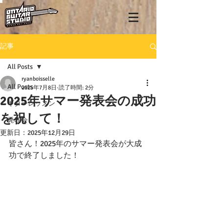
記事
All Posts
ryanboisselle
All Posts
2025年7月8日
読了時間: 2分
2025年サマー発表会の成功
ギターレッスン
を祝して！
発表会
更新日：
2025年12月29日
皆さん！2025年のサマー発表会が大成
功で終了しました！