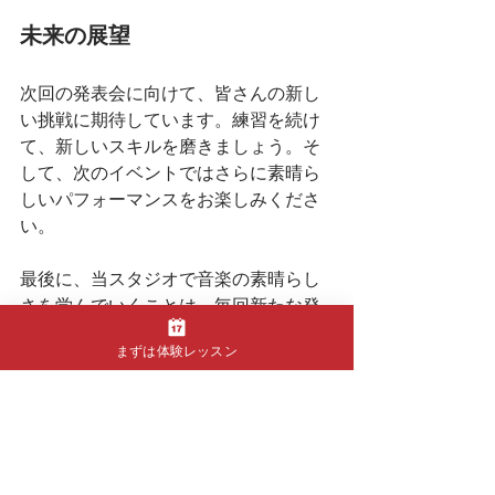
未来の展望
次回の発表会に向けて、皆さんの新し
い挑戦に期待しています。練習を続け
て、新しいスキルを磨きましょう。そ
して、次のイベントではさらに素晴ら
しいパフォーマンスをお楽しみくださ
い。
最後に、当スタジオで音楽の素晴らし
さを学んでいくことは、毎回新たな発
見の連続です。私たちは引き続き、皆
まずは体験レッスン
さんの音楽の成長を応援していきま
す。
ありがとう、そしてまた会いましょ
う！
発表会