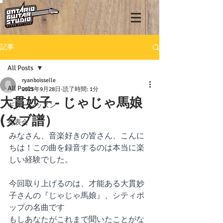
記事
All Posts
ryanboisselle
All Posts
2023年9月28日
読了時間: 1分
大貫妙子 - じゃじゃ馬娘
ギターレッスン
(タブ譜）
発表会
みなさん、音楽好きの皆さん、こんに
ちは！この曲を録音するのは本当に楽
しい経験でした。
今回取り上げるのは、才能ある大貫妙
子さんの『じゃじゃ馬娘』、シティポ
ップの名曲です
もしあなたがこれまで聞いたことがな