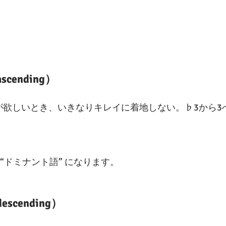
ending）
が欲しいとき、いきなりキレイに着地しない。♭3から3
“ドミナント語” になります。
cending）