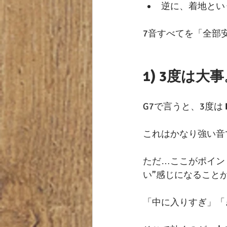
逆に、着地とい
7音すべてを「全部
1) 3度は大
G7で言うと、3度は 
これはかなり強い音
ただ…ここがポイン
い”感じになること
「中に入りすぎ」「