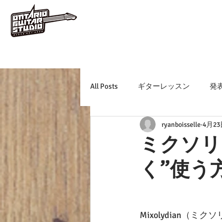
All Posts
ギターレッスン
発
ryanboisselle
4月2
ミクソリ
く”使う
Mixolydian