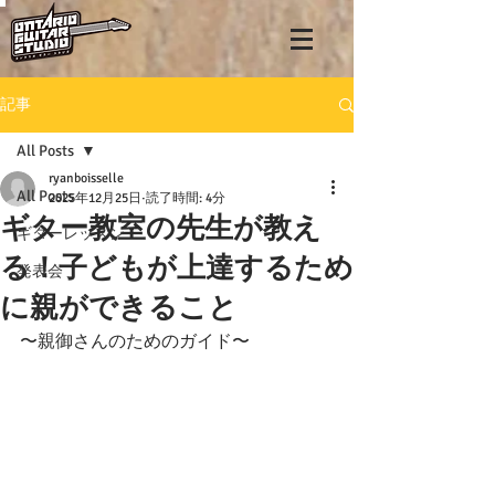
記事
All Posts
ryanboisselle
All Posts
2025年12月25日
読了時間: 4分
ギター教室の先生が教え
ギターレッスン
る！子どもが上達するため
発表会
に親ができること
〜親御さんのためのガイド〜