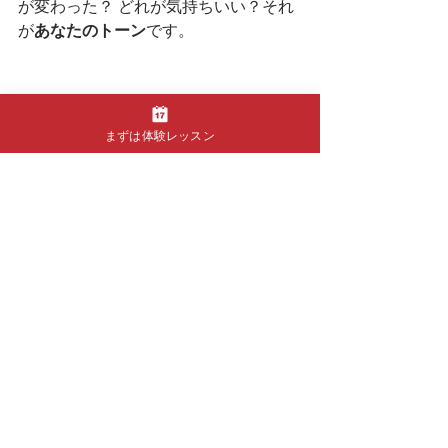
が変わった？ どれが気持ちいい？それ
が
あなたのトーン
です。
✨ 自分だけの「音」、一
まずは体験レッスン
緒に育てませんか？
「機材ばっかり気にしてるけど、なん
か音に納得いかない…」そんな人のた
めに、僕のレッスンでは
手元から作る
音作り
にフォーカスしています。
ただ機材を変えるのではなく、
フレー
ジング、ダイナミクス、ピッキング、
ミュートの精度
など、演奏そのものに
フォーカスして、「音が自分らしくな
る感覚」を一緒に育てていきます。