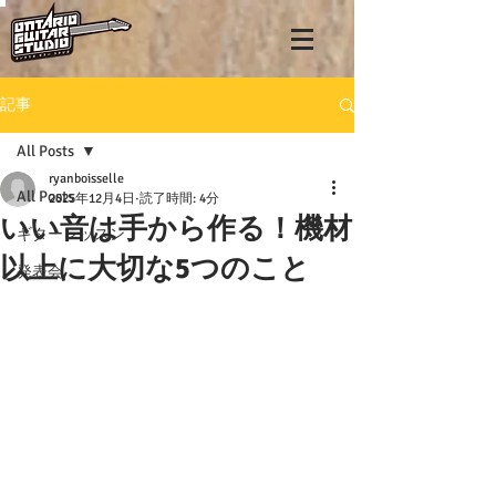
記事
All Posts
ryanboisselle
All Posts
2025年12月4日
読了時間: 4分
いい音は手から作る！機材
ギターレッスン
以上に大切な5つのこと
発表会